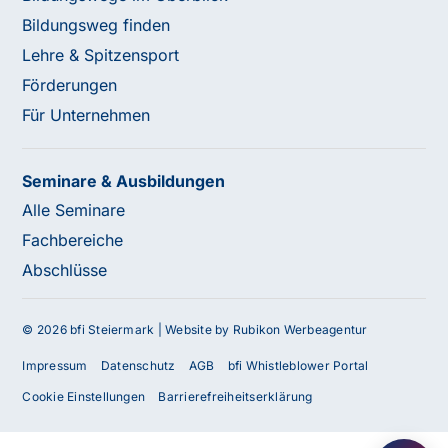
Bildungsweg finden
Lehre & Spitzensport
Förderungen
Für Unternehmen
Seminare & Ausbildungen
Alle Seminare
Fachbereiche
Abschlüsse
© 2026 bfi Steiermark |
Website by Rubikon Werbeagentur
Impressum
Datenschutz
AGB
bfi Whistleblower Portal
Cookie Einstellungen
Barrierefreiheitserklärung
Haben Sie Fragen oder benötigen Sie
Unterstützung?