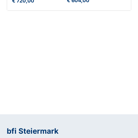
€ 604,00
€ 720,00
bfi Steiermark