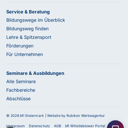
Service & Beratung
Bildungswege im Überblick
Bildungsweg finden
Lehre & Spitzensport
Förderungen
Für Unternehmen
Seminare & Ausbildungen
Alle Seminare
Fachbereiche
Abschlüsse
Haben Sie Fragen oder benötigen Sie
Unterstützung?
© 2026 bfi Steiermark |
Website by Rubikon Werbeagentur
Unser Team ist gerne für Sie da! Nehmen Sie jetzt
Impressum
Datenschutz
AGB
bfi Whistleblower Portal