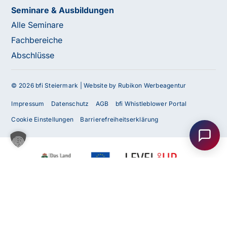
Seminare & Ausbildungen
Alle Seminare
Fachbereiche
Abschlüsse
© 2026 bfi Steiermark |
Website by Rubikon Werbeagentur
Haben Sie Fragen oder benötigen Sie
Impressum
Datenschutz
AGB
bfi Whistleblower Portal
Unterstützung?
Cookie Einstellungen
Barrierefreiheitserklärung
Unser Team ist gerne für Sie da! Nehmen Sie jetzt
Kontakt mit uns auf – wir freuen uns auf Ihre Anfrage.
Anfrage
senden