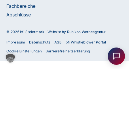
Fachbereiche
Abschlüsse
© 2026 bfi Steiermark |
Website by Rubikon Werbeagentur
Haben Sie Fragen oder benötigen Sie
Impressum
Datenschutz
AGB
bfi Whistleblower Portal
Unterstützung?
Cookie Einstellungen
Barrierefreiheitserklärung
Unser Team ist gerne für Sie da! Nehmen Sie jetzt
Kontakt mit uns auf – wir freuen uns auf Ihre Anfrage.
Anfrage
senden
Kontakt